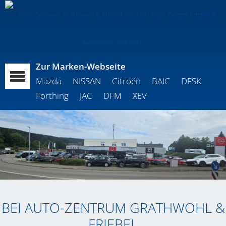
Zur Marken-Webseite
Mazda
NISSAN
Citroën
BAIC
DFSK
Forthing
JAC
DFM
XEV
BEI AUTO-ZENTRUM GRATHWOHL &
FRIEBEL