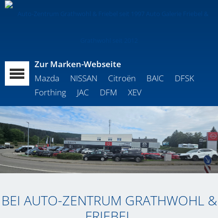
Zur Marken-Webseite
Mazda
NISSAN
Citroën
BAIC
DFSK
Forthing
JAC
DFM
XEV
BEI AUTO-ZENTRUM GRATHWOHL &
FRIEBEL