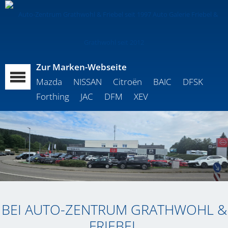
Zur Marken-Webseite
Mazda
NISSAN
Citroën
BAIC
DFSK
Forthing
JAC
DFM
XEV
BEI AUTO-ZENTRUM GRATHWOHL &
FRIEBEL