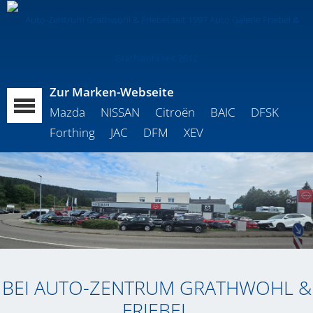
Zur Marken-Webseite
Mazda
NISSAN
Citroën
BAIC
DFSK
Forthing
JAC
DFM
XEV
BEI AUTO-ZENTRUM GRATHWOHL &
FRIEBEL