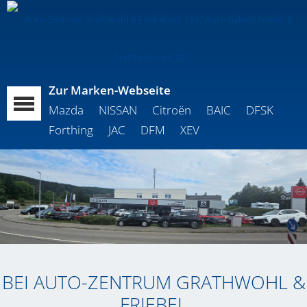
Zur Marken-Webseite
Mazda
NISSAN
Citroën
BAIC
DFSK
Forthing
JAC
DFM
XEV
BEI AUTO-ZENTRUM GRATHWOHL &
FRIEBEL