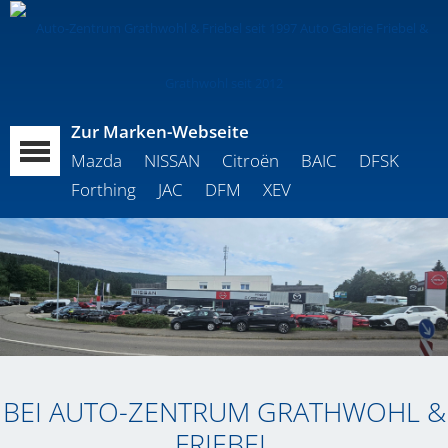
Zur Marken-Webseite
Mazda
NISSAN
Citroën
BAIC
DFSK
Forthing
JAC
DFM
XEV
BEI AUTO-ZENTRUM GRATHWOHL &
FRIEBEL