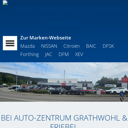
Zur Marken-Webseite
Mazda
NISSAN
Citroën
BAIC
DFSK
Forthing
JAC
DFM
XEV
BEI AUTO-ZENTRUM GRATHWOHL &
FRIEBEL